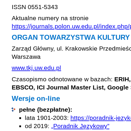
ISSN 0551-5343
Aktualne numery na stronie
https://journals.polon.uw.edu.pl/index.php/
ORGAN TOWARZYSTWA KULTURY
Zarząd Główny, ul. Krakowskie Przedmieśc
Warszawa
www.tkj.uw.edu.pl
Czasopismo odnotowane w bazach:
ERIH
EBSCO, ICI Journal Master List, Google
Wersje on-line
pełne (bezpłatne):
lata 1901-2003:
https://poradnik-jezy
od 2019:
„Poradnik Językowy”