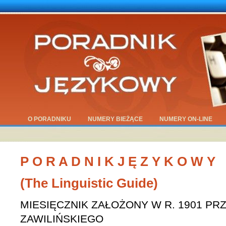
O PORADNIKU
NUMERY BIEŻĄCE
NUMERY ON-LINE
P O R A D N I K J Ę Z Y K O W Y
(The Linguistic Guide)
MIESIĘCZNIK ZAŁOŻONY W R. 1901 P
ZAWILIŃSKIEGO