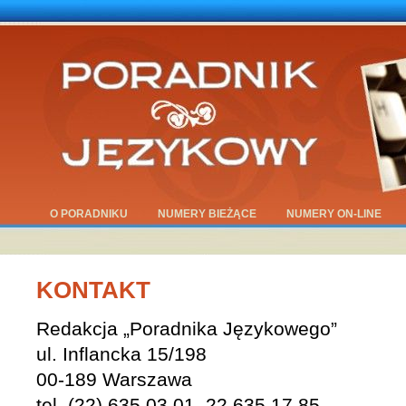
O PORADNIKU
NUMERY BIEŻĄCE
NUMERY ON-LINE
KONTAKT
Redakcja „Poradnika Językowego”
ul. Inflancka 15/198
00-189 Warszawa
tel. (22) 635 03 01, 22 635 17 85