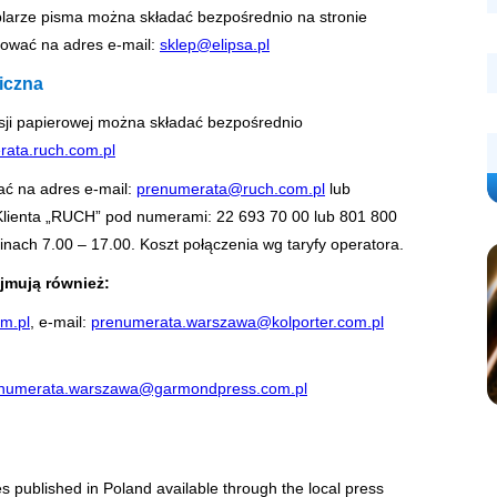
arze pisma można składać bezpośrednio na stronie
rować na adres e-mail:
sklep@elipsa.pl
iczna
ji papierowej można składać bezpośrednio
ata.ruch.com.pl
ać na adres e-mail:
prenumerata@ruch.com.pl
lub
 Klienta „RUCH” pod numerami: 22 693 70 00 lub 801 800
nach 7.00 – 17.00. Koszt połączenia wg taryfy operatora.
jmują również:
om.pl
, e-mail:
prenumerata.warszawa@kolporter.com.pl
numerata.warszawa@garmondpress.com.pl
es published in Poland available through the local press