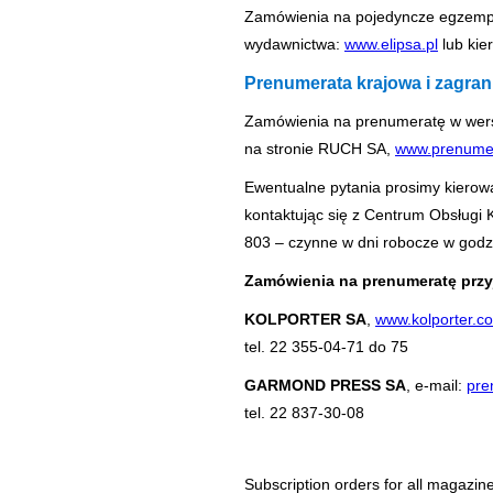
Zamówienia na pojedyncze egzempl
wydawnictwa:
www.elipsa.pl
lub kie
Prenumerata krajowa i zagran
Zamówienia na prenumeratę w wers
na stronie RUCH SA,
www.prenumer
Ewentualne pytania prosimy kierow
kontaktując się z Centrum Obsługi
803 – czynne w dni robocze w godzi
Zamówienia na prenumeratę przy
KOLPORTER SA
,
www.kolporter.c
tel. 22 355-04-71 do 75
GARMOND PRESS SA
, e-mail:
pre
tel. 22 837-30-08
Subscription orders for all magazin