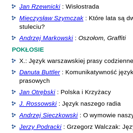
Jan Rzewnicki
: Wisłostrada
Mieczysław Szymczak
: Które lata są 
stuleciu?
Andrzej Markowski
:
Oszołom, Graffiti
POKŁOSIE
X.: Język warszawskiej prasy codzienne
Danuta Buttler
: Komunikatywność język
prasowych
Jan Otrębski
: Polska i Krzyżacy
J. Rossowski
: Język naszego radia
Andrzej Sieczkowski
: O wymowie naszy
Jerzy Podracki
: Grzegorz Walczak: Język