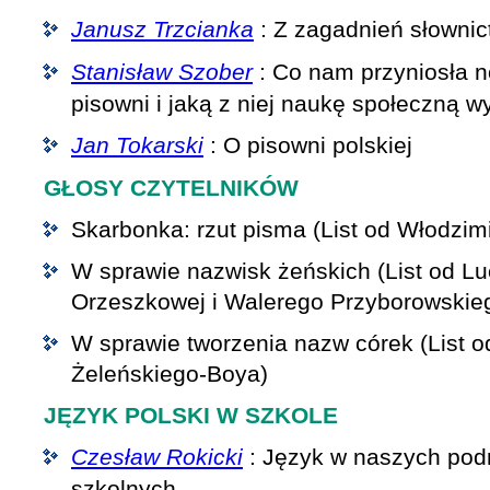
Janusz Trzcianka
: Z zagadnień słownic
Stanisław Szober
: Co nam przyniosła 
pisowni i jaką z niej naukę społeczną 
Jan Tokarski
: O pisowni polskiej
GŁOSY CZYTELNIKÓW
Skarbonka: rzut pisma (List od Włodzim
W sprawie nazwisk żeńskich (List od Lu
Orzeszkowej i Walerego Przyborowskie
W sprawie tworzenia nazw córek (List 
Żeleńskiego-Boya)
JĘZYK POLSKI W SZKOLE
Czesław Rokicki
: Język w naszych pod
szkolnych