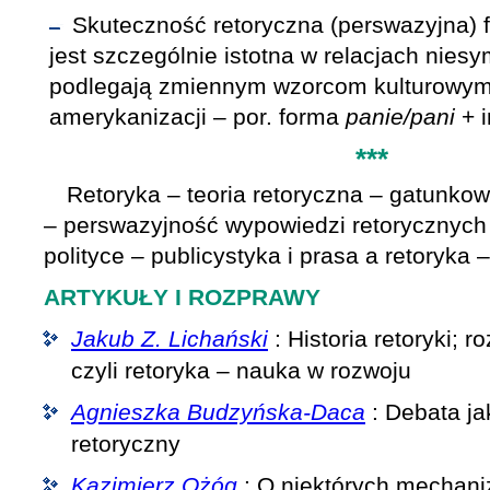
Skuteczność retoryczna (perswazyjna)
jest szczególnie istotna w relacjach nies
podlegają zmiennym wzorcom kulturowym,
amerykanizacji – por. forma
panie/pani
+ i
***
Retoryka – teoria retoryczna – gatunko
– perswazyjność wypowiedzi retorycznych 
polityce – publicystyka i prasa a retoryka 
ARTYKUŁY I ROZPRAWY
Jakub Z. Lichański
: Historia retoryki; r
czyli retoryka – nauka w rozwoju
Agnieszka Budzyńska-Daca
: Debata ja
retoryczny
Kazimierz Ożóg
: O niektórych mechani