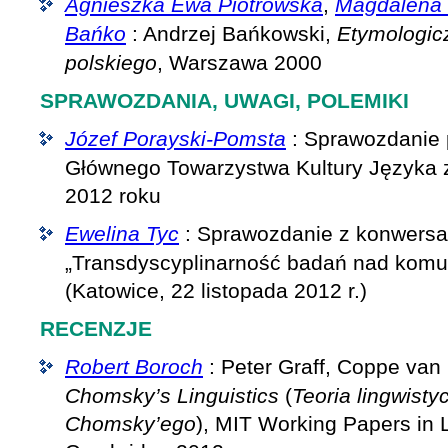
Agnieszka Ewa Piotrowska
,
Magdalena
Bańko
: Andrzej Bańkowski,
Etymologic
polskiego
, Warszawa 2000
SPRAWOZDANIA, UWAGI, POLEMIKI
Józef Porayski-Pomsta
: Sprawozdanie 
Głównego Towarzystwa Kultury Języka z
2012 roku
Ewelina Tyc
: Sprawozdanie z konwersa
„Transdyscyplinarność badań nad komu
(Katowice, 22 listopada 2012 r.)
RECENZJE
Robert Boroch
: Peter Graff, Coppe van 
Chomsky’s Linguistics
(
Teoria lingwist
Chomsky’ego
), MIT Working Papers in L