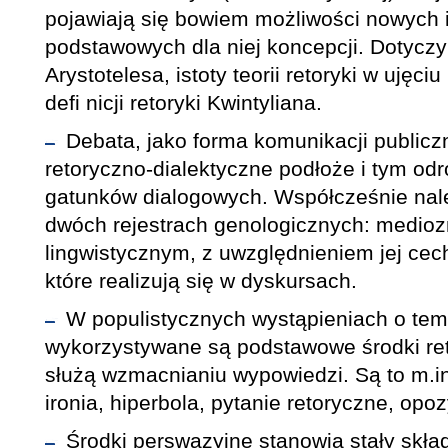
pojawiają się bowiem możliwości nowych i
podstawowych dla niej koncepcji. Dotyczy t
Arystotelesa, istoty teorii retoryki w ujęci
defi nicji retoryki Kwintyliana.
Debata, jako forma komunikacji publiczn
retoryczno-dialektyczne podłoże i tym odr
gatunków dialogowych. Współcześnie nal
dwóch rejestrach genologicznych: medio
lingwistycznym, z uwzględnieniem jej ce
które realizują się w dyskursach.
W populistycznych wystąpieniach o tema
wykorzystywane są podstawowe środki ret
służą wzmacnianiu wypowiedzi. Są to m.in.
ironia, hiperbola, pytanie retoryczne, opo
Środki perswazyjne stanowią stały skład