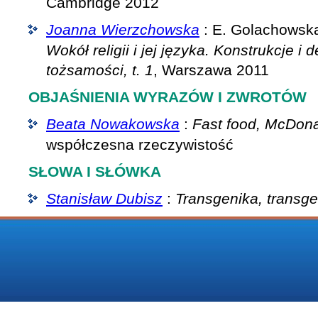
Cambridge 2012
Joanna Wierzchowska
: E. Golachowska,
Wokół religii i jej języka. Konstrukcje i 
tożsamości, t. 1
, Warszawa 2011
OBJAŚNIENIA WYRAZÓW I ZWROTÓW
Beata Nowakowska
:
Fast food, McDona
współczesna rzeczywistość
SŁOWA I SŁÓWKA
Stanisław Dubisz
:
Transgenika, transg