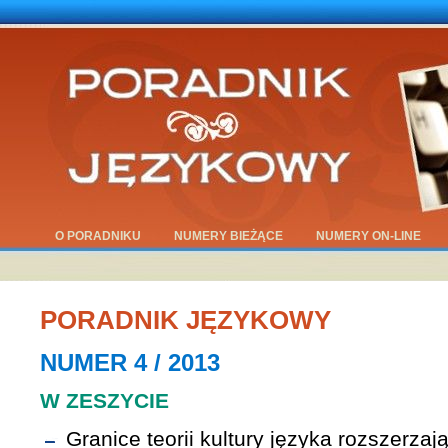
O PORADNIKU
NUMERY BIEŻĄCE
NUMERY ON-LINE
PORADNIK JĘZYKOWY
NUMER 4 / 2013
W ZESZYCIE
Granice teorii kultury języka rozszerzaj