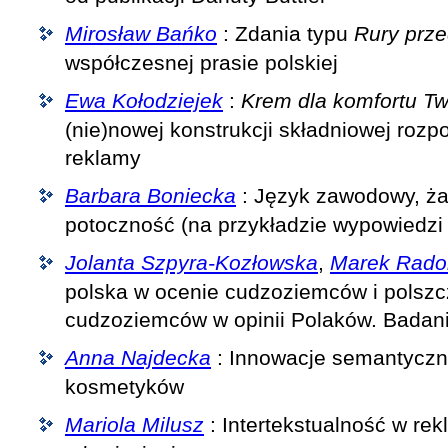
Mirosław Bańko
: Zdania typu
Rury prze
współczesnej prasie polskiej
Ewa Kołodziejek
:
Krem dla komfortu Tw
(nie)nowej konstrukcji składniowej roz
reklamy
Barbara Boniecka
: Język zawodowy, ża
potoczność (na przykładzie wypowiedzi 
Jolanta Szpyra-Kozłowska
,
Marek Rado
polska w ocenie cudzoziemców i polsz
cudzoziemców w opinii Polaków. Badan
Anna Najdecka
: Innowacje semantycz
kosmetyków
Mariola Milusz
: Intertekstualność w rek