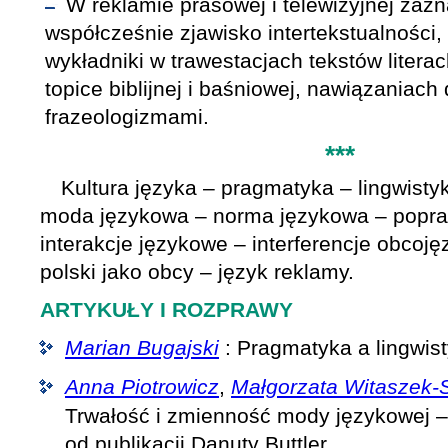
W reklamie prasowej i telewizyjnej zazn
współcześnie zjawisko intertekstualności,
wykładniki w trawestacjach tekstów literac
topice biblijnej i baśniowej, nawiązaniach 
frazeologizmami.
***
Kultura języka – pragmatyka – lingwist
moda językowa – norma językowa – popr
interakcje językowe – interferencje obcoję
polski jako obcy – język reklamy.
ARTYKUŁY I ROZPRAWY
Marian Bugajski
: Pragmatyka a lingwis
Anna Piotrowicz
,
Małgorzata Witaszek
Trwałość i zmienność mody językowej – 
od publikacji Danuty Buttler