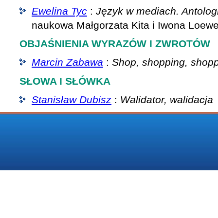
Ewelina Tyc
:
Język w mediach. Antolog
naukowa Małgorzata Kita i Iwona Loewe
OBJAŚNIENIA WYRAZÓW I ZWROTÓW
Marcin Zabawa
:
Shop, shopping, shop
SŁOWA I SŁÓWKA
Stanisław Dubisz
:
Walidator, walidacja