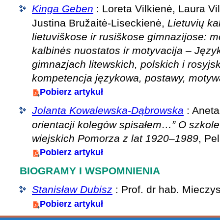
Kinga Geben
: Loreta Vilkienė, Laura Vi
Justina Bružaitė-Liseckienė,
Lietuvių ka
lietuviškose ir rusiškose gimnazijose: 
kalbinės nuostatos ir motyvacija – Język
gimnazjach litewskich, polskich i rosyjs
kompetencja językowa, postawy, motyw
Pobierz artykuł
Jolanta Kowalewska-Dąbrowska
: Anet
orientacji kolegów spisałem…” O szkole
wiejskich Pomorza z lat 1920–1989
, Pe
Pobierz artykuł
BIOGRAMY I WSPOMNIENIA
Stanisław Dubisz
: Prof. dr hab. Miecz
Pobierz artykuł