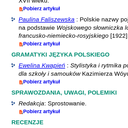
XVII wieku.
Pobierz artykuł
Paulina Faliszewska
: Polskie nazwy po
na podstawie
Wojskowego słowniczka lo
francusko-niemiecko-rosyjskiego
[1922]
Pobierz artykuł
GRAMATYKI JĘZYKA POLSKIEGO
Ewelina Kwapień
:
Stylistyka i rytmika 
dla szkoły i samouków
Kazimierza Wóyci
Pobierz artykuł
SPRAWOZDANIA, UWAGI, POLEMIKI
Redakcja
: Sprostowanie.
Pobierz artykuł
RECENZJE