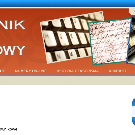
ĄCE
NUMERY ON-LINE
HISTORIA CZASOPISMA
KONTAKT
łownikowej