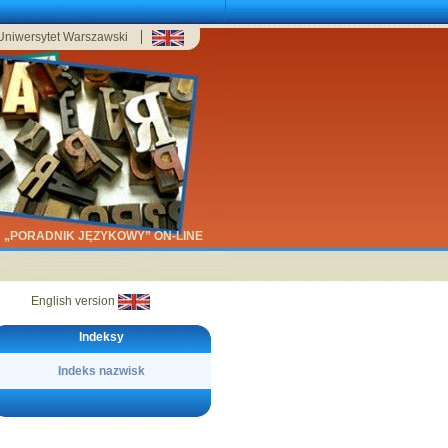
Uniwersytet Warszawski
„PORADNIK JĘZYKOWY” ON-LINE
English version
Indeksy
Indeks nazwisk