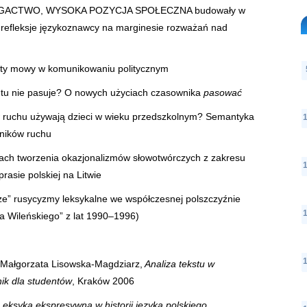
GACTWO, WYSOKA POZYCJA SPOŁECZNA budowały w
refleksje językoznawcy na marginesie rozważań nad
kty mowy w komunikowaniu politycznym
 tu nie pasuje? O nowych użyciach czasownika
pasować
 ruchu używają dzieci w wieku przedszkolnym? Semantyka
wników ruchu
ach tworzenia okazjonalizmów słowotwórczych z zakresu
prasie polskiej na Litwie
e” rusycyzmy leksykalne we współczesnej polszczyźnie
ra Wileńskiego” z lat 1990–1996)
 Małgorzata Lisowska-Magdziarz,
Analiza tekstu w
ik dla studentów
, Kraków 2006
Leksyka ekspresywna w historii języka polskiego.