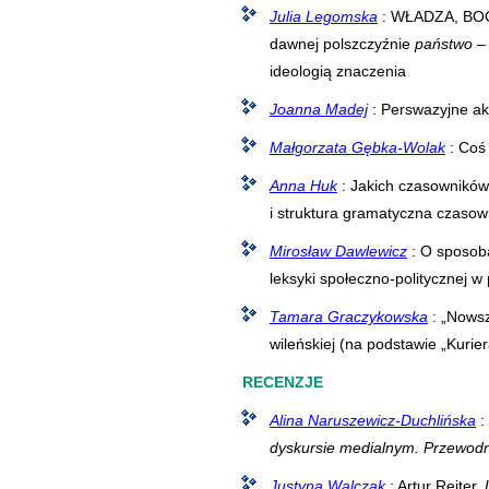
Julia Legomska
: WŁADZA, BO
dawnej polszczyźnie
państwo
– 
ideologią znaczenia
Joanna Madej
: Perswazyjne a
Małgorzata Gębka-Wolak
: Coś
Anna Huk
: Jakich czasowników
i struktura gramatyczna czaso
Mirosław Dawlewicz
: O sposob
leksyki społeczno-politycznej w 
Tamara Graczykowska
: „Nowsz
wileńskiej (na podstawie „Kurie
RECENZJE
Alina Naruszewicz-Duchlińska
:
dyskursie medialnym. Przewodn
Justyna Walczak
: Artur Rejter,