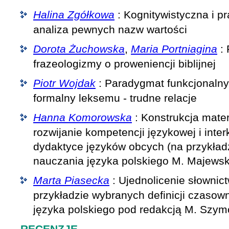
Halina Zgółkowa
: Kognitywistyczna i p
analiza pewnych nazw wartości
Dorota Żuchowska
,
Maria Portniagina
: 
frazeologizmy o proweniencji biblijnej
Piotr Wojdak
: Paradygmat funkcjonaln
formalny leksemu - trudne relacje
Hanna Komorowska
: Konstrukcja mate
rozwijanie kompetencji językowej i inter
dydaktyce języków obcych (na przykład
nauczania języka polskiego M. Majewsk
Marta Piasecka
: Ujednolicenie słownic
przykładzie wybranych definicji czasow
języka polskiego pod redakcją M. Szy
RECENZJE