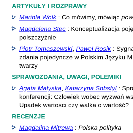
ARTYKUŁY I ROZPRAWY
Mariola Wołk
: Co mówimy, mówiąc
pow
Magdalena Stec
: Konceptualizacja po
polszczyźnie
Piotr Tomaszewski
,
Paweł Rosik
: Sygna
zdania pojedyncze w Polskim Języku 
twarzy
SPRAWOZDANIA, UWAGI, POLEMIKI
Agata Małyska
,
Katarzyna Sobstyl
: Spr
konferencji: Człowiek wobec wyzwań ws
Upadek wartości czy walka o wartość?
RECENZJE
Magdalina Mitrewa
:
Polska polityka