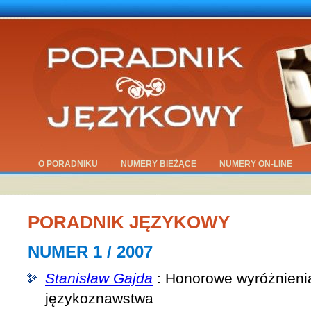
O PORADNIKU
NUMERY BIEŻĄCE
NUMERY ON-LINE
PORADNIK JĘZYKOWY
NUMER 1 / 2007
Stanisław Gajda
: Honorowe wyróżnienia
językoznawstwa