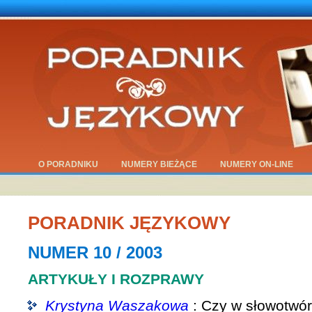
O PORADNIKU
NUMERY BIEŻĄCE
NUMERY ON-LINE
PORADNIK JĘZYKOWY
NUMER 10 / 2003
ARTYKUŁY I ROZPRAWY
Krystyna Waszakowa
: Czy w słowotwór