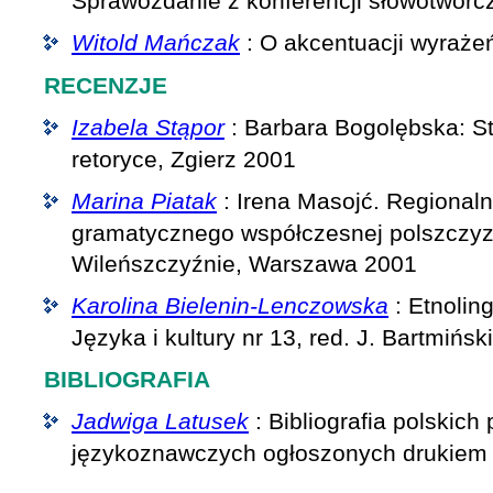
Sprawozdanie z konferencji słowotwórc
Witold Mańczak
: O akcentuacji wyraże
RECENZJE
Izabela Stąpor
: Barbara Bogolębska: Stu
retoryce, Zgierz 2001
Marina Piatak
: Irena Masojć. Regional
gramatycznego współczesnej polszczyzn
Wileńszczyźnie, Warszawa 2001
Karolina Bielenin-Lenczowska
: Etnolin
Języka i kultury nr 13, red. J. Bartmińsk
BIBLIOGRAFIA
Jadwiga Latusek
: Bibliografia polskich 
językoznawczych ogłoszonych drukiem