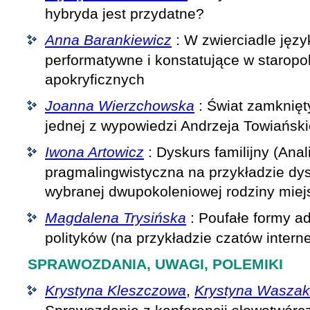
hybryda jest przydatne?
Anna Barankiewicz
: W zwierciadle język
performatywne i konstatujące w staropo
apokryficznych
Joanna Wierzchowska
: Świat zamknięty
jednej z wypowiedzi Andrzeja Towiańsk
Iwona Artowicz
: Dyskurs familijny (Anal
pragmalingwistyczna na przykładzie dys
wybranej dwupokoleniowej rodziny miejs
Magdalena Trysińska
: Poufałe formy a
polityków (na przykładzie czatów intern
SPRAWOZDANIA, UWAGI, POLEMIKI
Krystyna Kleszczowa
,
Krystyna Wasza