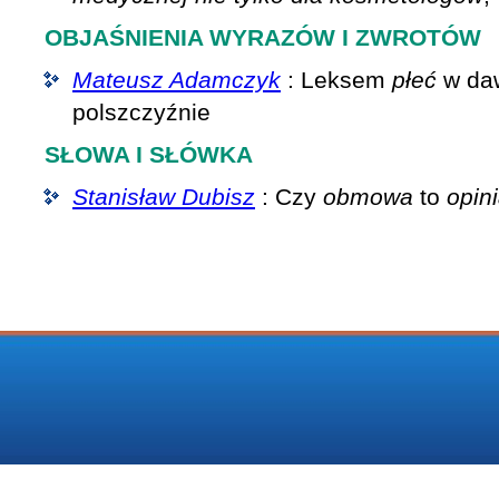
OBJAŚNIENIA WYRAZÓW I ZWROTÓW
Mateusz Adamczyk
: Leksem
płeć
w daw
polszczyźnie
SŁOWA I SŁÓWKA
Stanisław Dubisz
: Czy
obmowa
to
opin