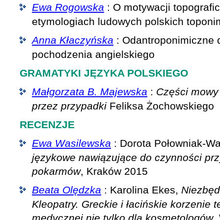
Ewa Rogowska
: O motywacji topografi
etymologiach ludowych polskich topon
Anna Kłaczyńska
: Odantroponimiczne 
pochodzenia angielskiego
GRAMATYKI JĘZYKA POLSKIEGO
Małgorzata B. Majewska
:
Części mowy 
przez przypadki
Feliksa Żochowskiego
RECENZJE
Ewa Wasilewska
: Dorota Połowniak-W
językowe nawiązujące do czynności pr
pokarmów
, Kraków 2015
Beata Olędzka
: Karolina Ekes,
Niezbęd
Kleopatry. Greckie i łacińskie korzenie t
medycznej nie tylko dla kosmetologów
,