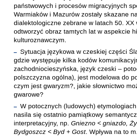
państwowych i procesów migracyjnych spo
Warmiaków i Mazurów zostały skazane na
dialektologiczne zebrane w latach 50. X
odtworzyć obraz tamtych lat w aspekcie h
kulturoznawczym.
Sytuacja językowa w czeskiej części Śl
gdzie występuje kilka kodów komunikacyj
zachodniocieszyńska, język czeski – potocz
polszczyzna ogólna), jest modelowa do po
czym jest gwaryzm?, jakie słownictwo mo
gwarowe?
W potocznych (ludowych) etymologiac
nasila się ostatnio pamiątkowy semantyc
interpretacyjny, np.
Gniezno < gniazdo, Ży
Bydgoszcz < Byd + Gost
. Wpływa na to m.