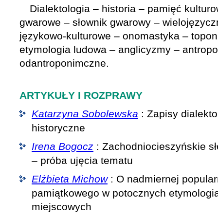
Dialektologia – historia – pamięć kultur
gwarowe – słownik gwarowy – wielojęzycz
językowo-kulturowe – onomastyka – topon
etymologia ludowa – anglicyzmy – antrop
odantroponimczne.
ARTYKUŁY I ROZPRAWY
Katarzyna Sobolewska
: Zapisy dialekt
historyczne
Irena Bogocz
: Zachodniocieszyńskie s
– próba ujęcia tematu
Elżbieta Michow
: O nadmiernej popula
pamiątkowego w potocznych etymologi
miejscowych