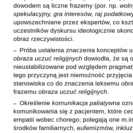
dowodem są liczne frazemy (por. np.
wolny
spekulacyjny, gra interesów, raj podatkowy
upowszechniane przez ekspertów, co kszta
uczestników dyskursu ideologicznie skon
obraz rzeczywistości.
Próba ustalenia znaczenia konceptów u
obraza uczuć religijnych
dowiodła, że są 
nieustabilizowane pod względem pragma
tego przyczyną jest niemożność przyjęci
stanowiska co do znaczenia leksemu
obr
frazemu
obraza uczuć religijnych
.
Określenie
komunikacja paliatywna
ozna
komunikowania się z pacjentem, które ce
empatii wobec chorego; polegają one m.i
środków familiarnych, eufemizmów, inkl