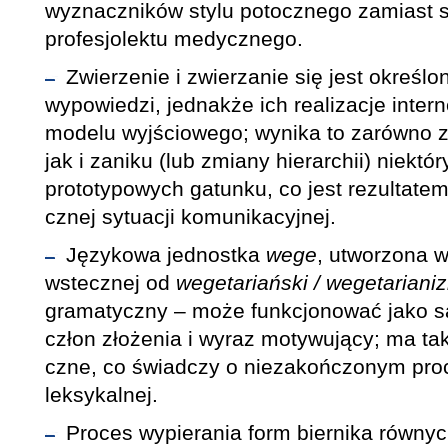
wyznaczników stylu potocznego zamiast 
profesjolektu medycznego.
Zwierzenie i zwierzanie się jest okreś
wypowiedzi, jednakże ich realizacje inter
modelu wyjściowego; wynika to zarówno 
jak i zaniku (lub zmiany hierarchii) niektó
prototypowych gatunku, co jest rezultatem
cznej sytuacji komunikacyjnej.
Językowa jednostka
wege
, utworzona w
wstecznej od
wegetariański / wegetariani
gramatyczny – może funkcjonować jako s
człon złożenia i wyraz motywujący; ma tak
czne, co świadczy o niezakończonym proce
leksykalnej.
Proces wypierania form biernika równy