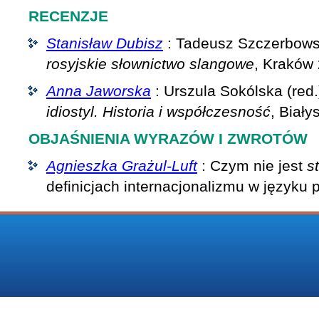
RECENZJE
Stanisław Dubisz
: Tadeusz Szczerbows
rosyjskie słownictwo slangowe
, Kraków
Anna Jaworska
: Urszula Sokólska (red.
idiostyl. Historia i współczesność
, Biały
OBJAŚNIENIA WYRAZÓW I ZWROTÓW
Agnieszka Grażul-Luft
: Czym nie jest
s
definicjach internacjonalizmu w języku 