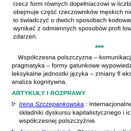
rzecz form równych dopełniaczowi w liczb
obejmuje część rzeczowników męskich n
to świadczyć o dwóch sposobach kodowan
wynikać z odmiennych sposobów profi lowa
zdarzeń.
***
Współczesna polszczyzna – komunikacj
pragmatyka – formy gatunkowe wypowiedzi
leksykalne jednostki języka – zmiany fl e
analiza kognitywna.
ARTYKUŁY I ROZPRAWY
Irena Szczepankowska
: Internacjonaln
składniki dyskursu kapitalistycznego i i
współczesnej polszczyźnie.