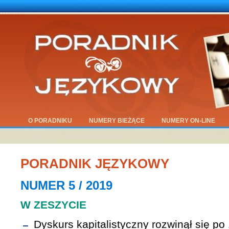
O PORADNIKU
NUMERY BIEŻĄCE
NUMERY ON-LINE
PORADNIK JĘZYKOWY
NUMER 5 / 2019
W ZESZYCIE
Dyskurs kapitalistyczny rozwinął się po