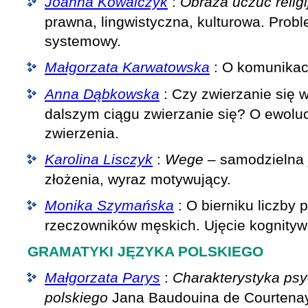
Joanna Kowalczyk
:
Obraza uczuć relig
prawna, lingwistyczna, kulturowa. Prob
systemowy.
Małgorzata Karwatowska
: O komunikacj
Anna Dąbkowska
: Czy zwierzanie się w
dalszym ciągu zwierzanie się? O ewoluc
zwierzenia.
Karolina Lisczyk
:
Wege
– samodzielna 
złożenia, wyraz motywujący.
Monika Szymańska
: O bierniku liczby 
rzeczowników męskich. Ujęcie kognityw
GRAMATYKI JĘZYKA POLSKIEGO
Małgorzata Parys
:
Charakterystyka psy
polskiego
Jana Baudouina de Courtenay