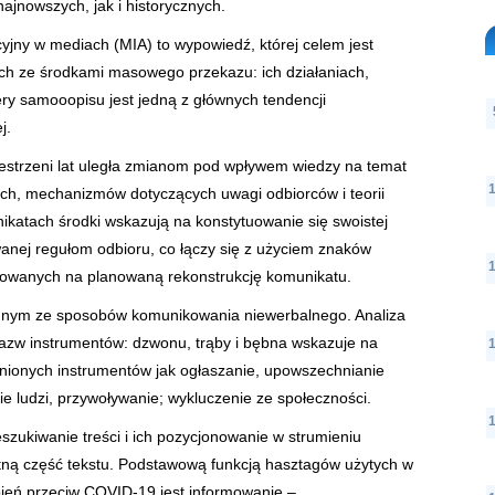
ajnowszych, jak i historycznych.
jny w mediach (MIA) to wypowiedź, której celem jest
ch ze środkami masowego przekazu: ich działaniach,
fery samooopisu jest jedną z głównych tendencji
j.
strzeni lat uległa zmianom pod wpływem wiedzy na temat
ch, mechanizmów dotyczących uwagi odbiorców i teorii
katach środki wskazują na konstytuowanie się swoistej
anej regułom odbioru, co łączy się z użyciem znaków
nkowanych na planowaną rekonstrukcję komunikatu.
ednym ze sposobów komunikowania niewerbalnego. Analiza
azw instrumentów: dzwonu, trąby i bębna wskazuje na
nionych instrumentów jak ogłaszanie, upowszechnianie
e ludzi, przywoływanie; wykluczenie ze społeczności.
zeszukiwanie treści i ich pozycjonowanie w strumieniu
totną część tekstu. Podstawową funkcją hasztagów użytych w
eń przeciw COVID-19 jest informowanie –