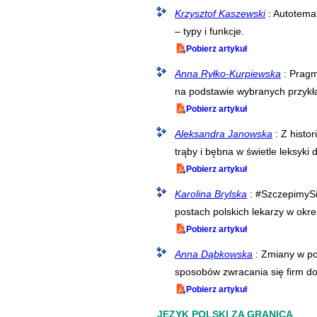
Krzysztof Kaszewski
: Autotema
– typy i funkcje.
Pobierz artykuł
Anna Ryłko-Kurpiewska
: Pragm
na podstawie wybranych przykł
Pobierz artykuł
Aleksandra Janowska
: Z histo
trąby i bębna w świetle leksyki
Pobierz artykuł
Karolina Brylska
: #SzczepimySi
postach polskich lekarzy w okr
Pobierz artykuł
Anna Dąbkowska
: Zmiany w po
sposobów zwracania się firm d
Pobierz artykuł
JĘZYK POLSKI ZA GRANICĄ