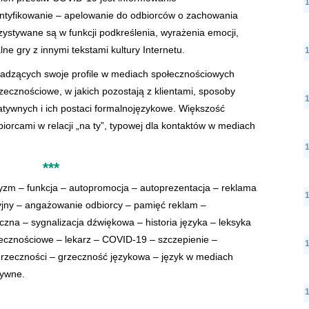
entyfikowanie – apelowanie do odbiorców o zachowania
ystywane są w funkcji podkreślenia, wyrażenia emocji,
ne gry z innymi tekstami kultury Internetu.
adzących swoje profile w mediach społecznościowych
zecznościowe, w jakich pozostają z klientami, sposoby
atywnych i ich postaci formalnojęzykowe. Większość
orcami w relacji „na ty”, typowej dla kontaktów w mediach
***
yzm – funkcja – autopromocja – autoprezentacja – reklama
yjny – angażowanie odbiorcy – pamięć reklam –
zna – sygnalizacja dźwiękowa – historia języka – leksyka
łecznościowe – lekarz – COVID-19 – szczepienie –
grzeczności – grzeczność językowa – język w mediach
tywne.