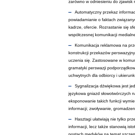
zarówno w odniesieniu do zjawisk n
Automatyczny przekaz informacy
powiadamianie o faktach związany
kadrze, ofercie. Rozrastanie się s
współczesnej komunikacji medialne
Komunikacja reklamowa na prze
konstrukcji przekazów perswazyjny
uczenia się. Zastosowane w komuni
gramatyki perswazji podporządkow
uchwytnych dla odbiorcy i ukieru
Sygnalizacja dźwiękowa jest j
językowa gniazd słowotwórczych n
eksponowanie takich funkcji wymie
informacji; zwoływanie, gromadzeni
Hasztagi ułatwiają nie tylko pr
informacji, lecz także stanowią is
postach medyków na temat szczepi