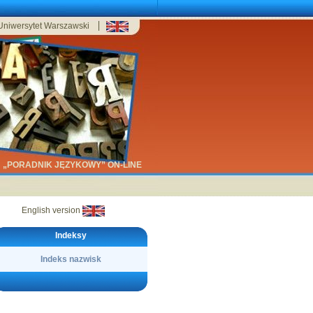
Uniwersytet Warszawski
„PORADNIK JĘZYKOWY” ON-LINE
English version
Indeksy
Indeks nazwisk