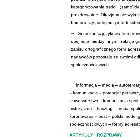
kategoryzowanie treści i (samo)id
prozdrowotne. Okazjonalnie wykorz
humoru czy podejmują intertekstual
Grzeczność językowa firm prow
obejmuje między innymi: relacje gr
zapisu ortograficznego form adres
nadawców pozostaje ze swoimi odbi
społecznościowych.
Informacja – media – autotemat
– komunikacja – potencjał perswaz
słowotwórstwo – komunikacja społec
historyczna – hasztag – media spo
koronawirus – post – polski model 
społecznościowych – formy adresa
ARTYKUŁY I ROZPRAWY