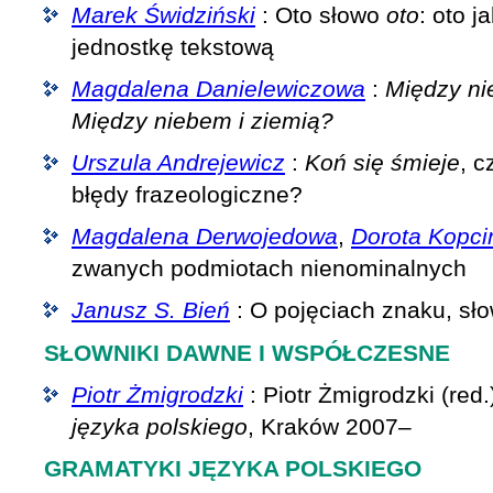
Marek Świdziński
: Oto słowo
oto
: oto j
jednostkę tekstową
Magdalena Danielewiczowa
:
Między ni
Między niebem i ziemią?
Urszula Andrejewicz
:
Koń się śmieje
, c
błędy frazeologiczne?
Magdalena Derwojedowa
,
Dorota Kopci
zwanych podmiotach nienominalnych
Janusz S. Bień
: O pojęciach znaku, sło
SŁOWNIKI DAWNE I WSPÓŁCZESNE
Piotr Żmigrodzki
: Piotr Żmigrodzki (red.
języka polskiego
, Kraków 2007–
GRAMATYKI JĘZYKA POLSKIEGO