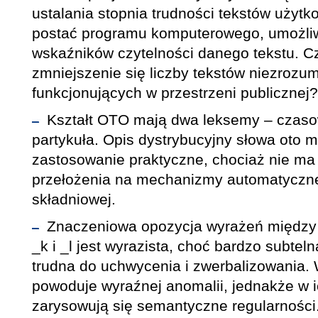
ustalania stopnia trudności tekstów użyt
postać programu komputerowego, umożliw
wskaźników czytelności danego tekstu. 
zmniejszenie się liczby tekstów niezrozu
funkcjonujących w przestrzeni publicznej?
Kształt OTO mają dwa leksemy – czasow
partykuła. Opis dystrybucyjny słowa oto 
zastosowanie praktyczne, chociaż nie m
przełożenia na mechanizmy automatyczne
składniowej.
Znaczeniowa opozycja wyrażeń między 
_k i _l jest wyrazista, choć bardzo subte
trudna do uchwycenia i zwerbalizowania. 
powoduje wyraźnej anomalii, jednakże w i
zarysowują się semantyczne regularności