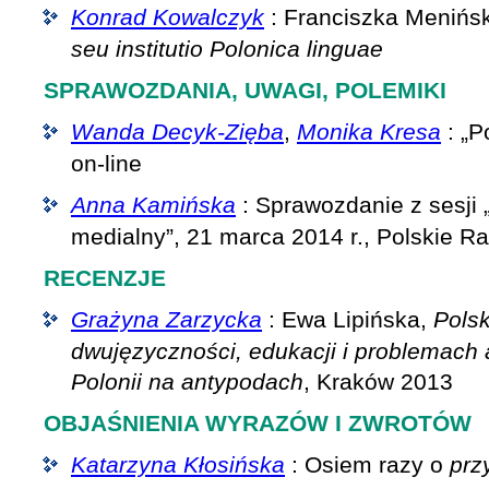
Konrad Kowalczyk
: Franciszka Menińs
seu institutio Polonica linguae
SPRAWOZDANIA, UWAGI, POLEMIKI
Wanda Decyk-Zięba
,
Monika Kresa
: „P
on-line
Anna Kamińska
: Sprawozdanie z sesji
medialny”, 21 marca 2014 r., Polskie R
RECENZJE
Grażyna Zarzycka
: Ewa Lipińska,
Polsk
dwujęzyczności, edukacji i problemach
Polonii na antypodach
, Kraków 2013
OBJAŚNIENIA WYRAZÓW I ZWROTÓW
Katarzyna Kłosińska
: Osiem razy o
prz