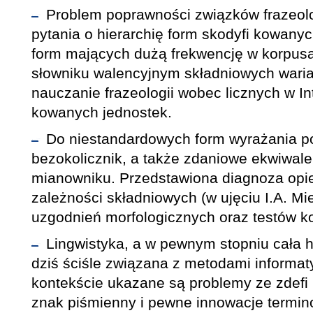
Problem poprawności związków frazeol
pytania o hierarchię form skodyfi kowanyc
form mających dużą frekwencję w korpusa
słowniku walencyjnym składniowych wari
nauczanie frazeologii wobec licznych w In
kowanych jednostek.
Do niestandardowych form wyrażania p
bezokolicznik, a także zdaniowe ekwiwal
mianowniku. Przedstawiona diagnoza opier
zależności składniowych (w ujęciu I.A. Mi
uzgodnień morfologicznych oraz testów ko
Lingwistyka, a w pewnym stopniu cała h
dziś ściśle związana z metodami informa
kontekście ukazane są problemy ze zdefi
znak piśmienny i pewne innowacje termino