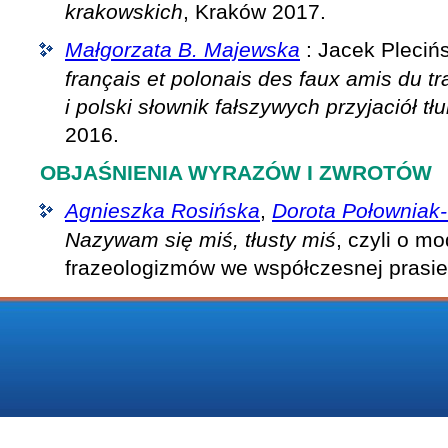
krakowskich
, Kraków 2017.
Małgorzata B. Majewska
: Jacek Pleciń
français et polonais des faux amis du t
i polski słownik fałszywych przyjaciół t
2016.
OBJAŚNIENIA WYRAZÓW I ZWROTÓW
Agnieszka Rosińska
,
Dorota Połownia
Nazywam się miś, tłusty miś
, czyli o mo
frazeologizmów we współczesnej prasie