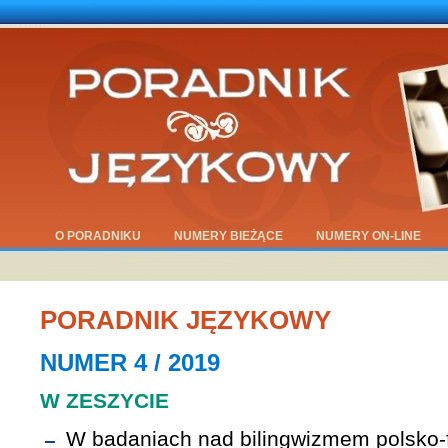
O PORADNIKU
NUMERY BIEŻĄCE
NUMERY ON-LINE
PORADNIK JĘZYKOWY
NUMER 4 / 2019
W ZESZYCIE
W badaniach nad bilingwizmem polsko-