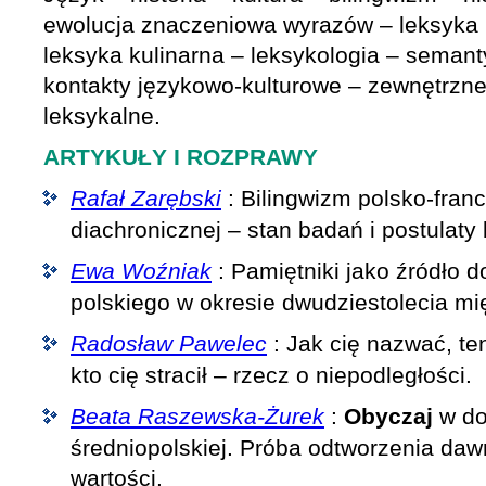
ewolucja znaczeniowa wyrazów – leksyka 
leksyka kulinarna – leksykologia – semant
kontakty językowo-kulturowe – zewnętrzn
leksykalne.
ARTYKUŁY I ROZPRAWY
Rafał Zarębski
: Bilingwizm polsko-fran
diachronicznej – stan badań i postulat
Ewa Woźniak
: Pamiętniki jako źródło d
polskiego w okresie dwudziestolecia m
Radosław Pawelec
: Jak cię nazwać, ten
kto cię stracił – rzecz o niepodległości.
Beata Raszewska-Żurek
:
Obyczaj
w dob
średniopolskiej. Próba odtworzenia d
wartości.