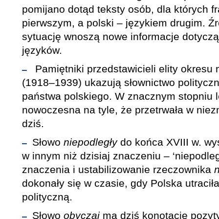
pomijano dotąd teksty osób, dla których fr
pierwszym, a polski – językiem drugim. Źr
sytuację wnoszą nowe informacje dotycząc
języków.
Pamiętniki przedstawicieli elity okresu
(1918–1939) ukazują słownictwo polityc
państwa polskiego. W znacznym stopniu l
nowoczesna na tyle, że przetrwała w niez
dziś.
Słowo
niepodległy
do końca XVIII w. wy
w innym niż dzisiaj znaczeniu – ‘niepodle
znaczenia i ustabilizowanie rzeczownika
dokonały się w czasie, gdy Polska utracił
polityczną.
Słowo
obyczaj
ma dziś konotacje pozyt