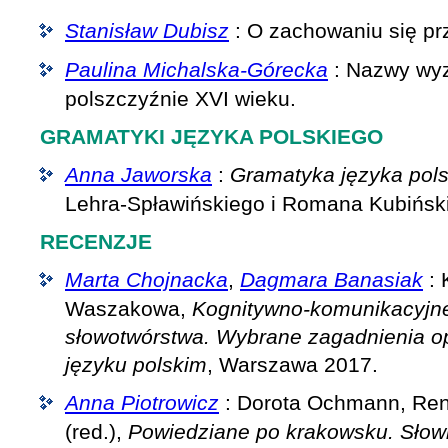
Stanisław Dubisz
: O zachowaniu się prz
Paulina Michalska-Górecka
: Nazwy wy
polszczyźnie XVI wieku.
GRAMATYKI JĘZYKA POLSKIEGO
Anna Jaworska
:
Gramatyka języka pol
Lehra-Spławińskiego i Romana Kubińsk
RECENZJE
Marta Chojnacka
,
Dagmara Banasiak
: 
Waszakowa,
Kognitywno-komunikacyjn
słowotwórstwa. Wybrane zagadnienia op
języku polskim
, Warszawa 2017.
Anna Piotrowicz
: Dorota Ochmann, Ren
(red.),
Powiedziane po krakowsku. Słow