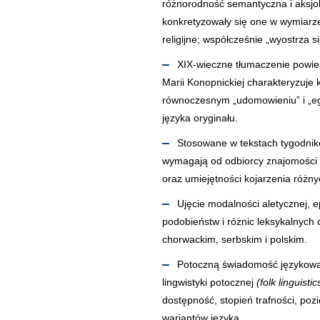
różnorodność semantyczna i aksjo
konkretyzowały się one w wymiarz
religijne; współcześnie „wyostrza s
XIX-wieczne tłumaczenie powieś
Marii Konopnickiej charakteryzuje
równoczesnym „udomowieniu” i „egz
języka oryginału.
Stosowane w tekstach tygodnikó
wymagają od odbiorcy znajomości
oraz umiejętności kojarzenia różny
Ujęcie modalności aletycznej, 
podobieństw i różnic leksykalnyc
chorwackim, serbskim i polskim.
Potoczną świadomość językową 
lingwistyki potocznej
(folk linguisti
dostępność, stopień trafności, po
wariantów języka.