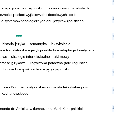
znej i grafemicznej polskich nazwisk i imion w tekstach
eżności postaci wyjściowych i docelowych, co jest
ą systemów fonologicznych obu języków (polskiego i
***
– historia języka – semantyka – leksykologia –
a – translatoryka – język przekładu – adaptacja fonetyczna
owe – strategie intertekstualne – akt mowy –
ość językowa – lingwistyka potoczna (folk linguistics) –
k chorwacki – język serbski – język japoński.
udzie i Bóg. Semantyka słów z gniazda leksykalnego
w
na Kochanowskiego.
onda de Amicisa w tłumaczeniu Marii Konopnickiej –