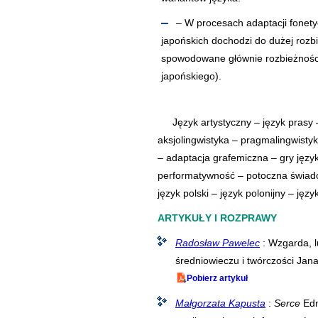
– W procesach adaptacji fonetyc
japońskich dochodzi do dużej rozbi
spowodowane głównie rozbieżności
japońskiego).
Język artystyczny – język prasy 
aksjolingwistyka – pragmalingwistyk
– adaptacja grafemiczna – gry język
performatywność – potoczna świadom
język polski – język polonijny – języ
ARTYKUŁY I ROZPRAWY
Radosław Pawelec
: Wzgarda, l
średniowieczu i twórczości Ja
Pobierz artykuł
Małgorzata Kapusta
:
Serce
Edm