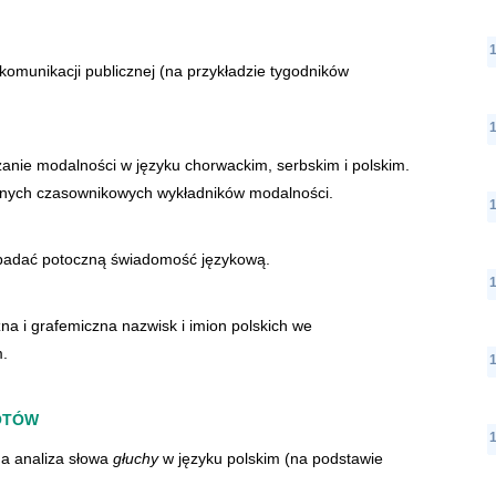
komunikacji publicznej (na przykładzie tygodników
anie modalności w języku chorwackim, serbskim i polskim.
alnych czasownikowych wykładników modalności.
badać potoczną świadomość językową.
na i grafemiczna nazwisk i imion polskich we
m.
OTÓW
na analiza słowa
głuchy
w języku polskim (na podstawie