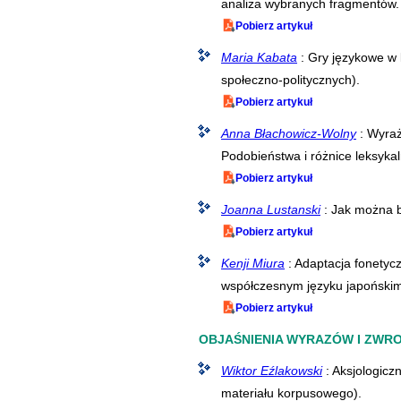
analiza wybranych fragmentów.
Pobierz artykuł
Maria Kabata
: Gry językowe w 
społeczno-politycznych).
Pobierz artykuł
Anna Błachowicz-Wolny
: Wyraż
Podobieństwa i różnice leksyk
Pobierz artykuł
Joanna Lustanski
: Jak można 
Pobierz artykuł
Kenji Miura
: Adaptacja fonetycz
współczesnym języku japoński
Pobierz artykuł
OBJAŚNIENIA WYRAZÓW I ZWR
Wiktor Eźlakowski
: Aksjologicz
materiału korpusowego).