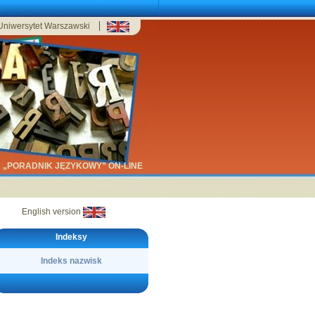
Uniwersytet Warszawski
„PORADNIK JĘZYKOWY” ON-LINE
English version
Indeksy
Indeks nazwisk