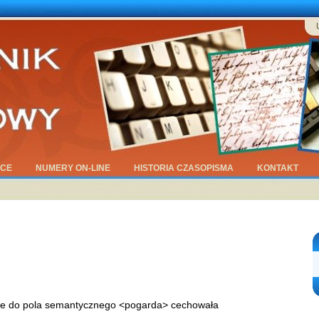
ĄCE
NUMERY ON-LINE
HISTORIA CZASOPISMA
KONTAKT
ce do pola semantycznego <pogarda> cechowała