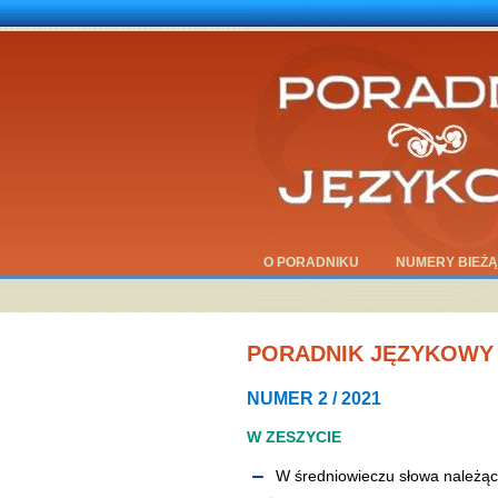
O PORADNIKU
NUMERY BIEŻ
PORADNIK JĘZYKOWY
NUMER 2 / 2021
W ZESZYCIE
W średniowieczu słowa należą