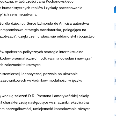
logiczna; w twórczości Jana Kochanowskiego
e humanistycznych realiów i zyskały nacechowanie
ię” ich sens negatywny.
ci dla dzieci pt. Serce Edmonda de Amicisa autorstwa
 kompromisowa strategia translatorska, polegająca na
otyzacji”, dzięki czemu właściwie oddano styl i bogactwo
w społeczno-politycznych strategie intertekstualne
 kodów pragmatycznych, odkrywania odwołań i nawiązań
ch zależności tekstowych.
epistemicznej i deontycznej pozwala na ukazanie
h czasownikowych wykładników modalności w języku
według założeń D.R. Prestona i amerykańskiej szkoły
cs)
charakteryzują następujące wyznaczniki: eksplicytna
ziom szczegółowości, umiejętność kontrolowania różnych