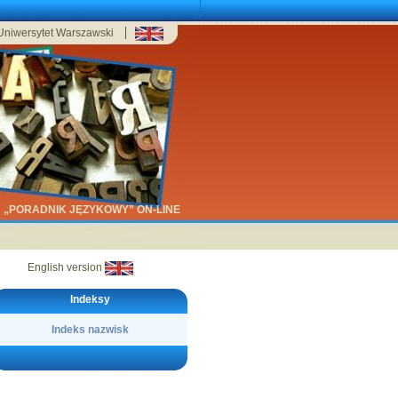
Uniwersytet Warszawski
„PORADNIK JĘZYKOWY” ON-LINE
English version
Indeksy
Indeks nazwisk