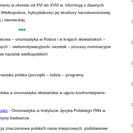
aniu w okresie od XVI do XVIII w. informują o dawnych
Wielkopolsce, hybrydalności jej struktury narodowościowej
 i niemieckiej.
***
kowa – onomastyka w Polsce i w krajach słowiańskich –
cowych – wielomotywacyjność nazwisk – procesy nominacyjne
we nazwisk wielkopolskich
astyka polska (początki – ludzie – programy
lska a onomastyka słowiańska w ujęciu konfrontatywno-
alec
: Onomastyka w Instytucie Języka Polskiego PAN w
ektywy badawcze
acja znaczeniowa polskich nazw miejscowych: podstawowe