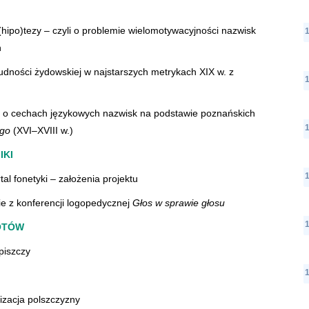
ipo)tezy – czyli o problemie wielomotywacyjności nazwisk
h
udności żydowskiej w najstarszych metrykach XIX w. z
g o cechach językowych nazwisk na podstawie poznańskich
ego
(XVI–XVIII w.)
IKI
tal fonetyki – założenia projektu
e z konferencji logopedycznej
Głos w sprawie głosu
OTÓW
piszczy
lizacja polszczyzny