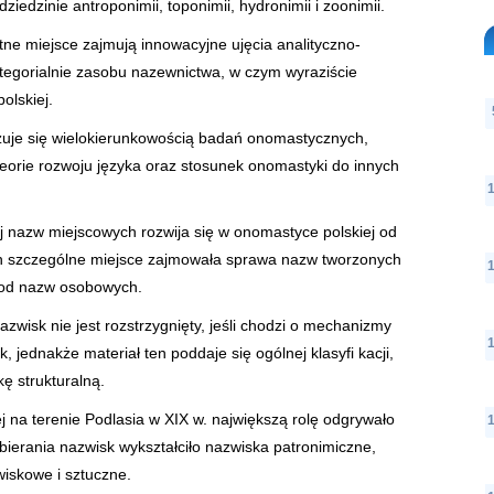
edzinie antroponimii, toponimii, hydronimii i zoonimii.
tne miejsce zajmują innowacyjne ujęcia analityczno-
tegorialnie zasobu nazewnictwa, w czym wyraziście
olskiej.
yzuje się wielokierunkowością badań onomastycznych,
teorie rozwoju języka oraz stosunek onomastyki do innych
ej nazw miejscowych rozwija się w onomastyce polskiej od
ych szczególne miejsce zajmowała sprawa nazw tworzonych
 od nazw osobowych.
zwisk nie jest rozstrzygnięty, jeśli chodzi o mechanizmy
 jednakże materiał ten poddaje się ogólnej klasyfi kacji,
kę strukturalną.
j na terenie Podlasia w XIX w. największą rolę odgrywało
bierania nazwisk wykształciło nazwiska patronimiczne,
iskowe i sztuczne.