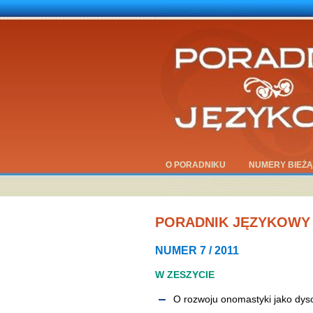
O PORADNIKU
NUMERY BIEŻ
PORADNIK JĘZYKOWY
NUMER 7 / 2011
W ZESZYCIE
O rozwoju onomastyki jako dys