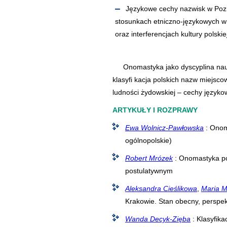
Językowe cechy nazwisk w Pozn
stosunkach etniczno-językowych w 
oraz interferencjach kultury polskiej
Onomastyka jako dyscyplina nau
klasyfi kacja polskich nazw miejs
ludności żydowskiej – cechy języko
ARTYKUŁY I ROZPRAWY
Ewa Wolnicz-Pawłowska
: Onom
ogólnopolskie)
Robert Mrózek
: Onomastyka po
postulatywnym
Aleksandra Cieślikowa
,
Maria M
Krakowie. Stan obecny, persp
Wanda Decyk-Zięba
: Klasyfik