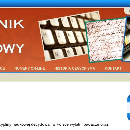
ĄCE
NUMERY ON-LINE
HISTORIA CZASOPISMA
KONTAKT
cypliny naukowej decydowali w Polsce wybitni badacze oraz