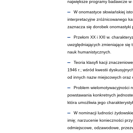
największe programy badawcze w dzi
W onomastyce słowiańskiej isto
interpretacyjne zróżnicowanego ka
zaznacza się dorobek onomastyki p
Przełom XX i XXI w. charakter
uwzględniających zmieniające się 
nauk humanistycznych.
Teoria klasyfi kacji znaczeniow
1946 r.; wśród kwestii dyskusyjn
od innych nazw miejscowych oraz
Problem wielomotywacyjności na
powstawania konkretnych jednostek,
która umożliwia jego charakterysty
W nominacji ludności żydowskie
imię; narzucenie konieczności przy
odmiejscowe, odzawodowe, przezw