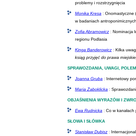
problemy i rozstrzygnięcia
Monika Kresa
: Onomastyczne (h
w badaniach antroponimicznyc
Zofia Abramowicz
: Nominacja l
regionu Podlasia
Kinga Banderowicz
: Kilka uwa
ksiąg przyjęć do prawa miejski
SPRAWOZDANIA, UWAGI, POLEM
Joanna Gruba
: Internetowy por
Maria Żaboklicka
: Sprawozdani
OBJAŚNIENIA WYRAZÓW I ZWR
Ewa Rudnicka
: Co w kanałach 
SŁOWA I SŁÓWKA
Stanisław Dubisz
: Internacjona