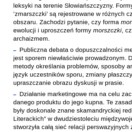
leksyki na terenie Słowiańszczyzny. For
‛zmarszczki’ są rejestrowane w różnych c
obszaru. Zachodzi pytanie, czy forma
mor
ewolucji i uproszczeń formy
morszczki
, c
archaizmem.
Publiczna debata o dopuszczalności m
jest sporem niewłaściwie prowadzonym. 
metody określania problemów, sposoby a
język uczestników sporu, zmiany płaszcz
upraszczanie obrazu dyskusji w prasie.
Działanie marketingowe ma na celu zac
danego produktu do jego kupna. Te zasad
były doskonale znane skamandryckiej red
Literackich” w dwudziestoleciu międzywoj
stworzyła całą sieć relacji perswazyjnych 