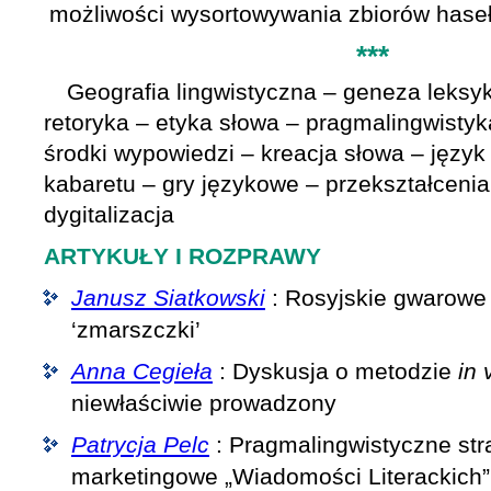
możliwości wysortowywania zbiorów haseł
***
Geografia lingwistyczna – geneza leksyk
retoryka – etyka słowa – pragmalingwisty
środki wypowiedzi – kreacja słowa – język 
kabaretu – gry językowe – przekształceni
dygitalizacja
ARTYKUŁY I ROZPRAWY
Janusz Siatkowski
: Rosyjskie gwarow
‘zmarszczki’
Anna Cegieła
: Dyskusja o metodzie
in 
niewłaściwie prowadzony
Patrycja Pelc
: Pragmalingwistyczne str
marketingowe „Wiadomości Literackich”