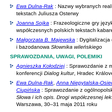
Ewa Dulna-Rak
: Nazwy wybranych reali
tekstach Juliusza Osterwy
Joanna Sojka
: Frazeologiczne gry jęz
współczesnych polskich tekstach kaba
Małgorzata B. Majewska
: Dygitalizacja
i bazodanowa
Słownika wileńskiego
SPRAWOZDANIA, UWAGI, POLEMIKI
Agnieszka Kołodziej
: Sprawozdanie z 
konferencji
Dialog kultur
, Hradec Králov
Ewa Dulna-Rak
,
Anna Niepytalska-Osie
Ciupińska
: Sprawozdanie z ogólnopols
Słowa i ich opis. Drogi współczesnej lek
Warszawa, 30–31 maja 2011 roku