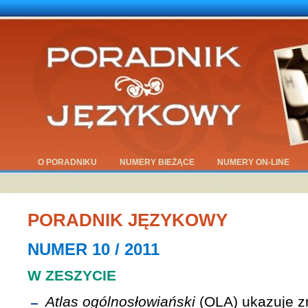
O PORADNIKU
NUMERY BIEŻĄCE
NUMERY ON-LINE
PORADNIK JĘZYKOWY
NUMER 10 / 2011
W ZESZYCIE
Atlas ogólnosłowiański
(OLA) ukazuje z