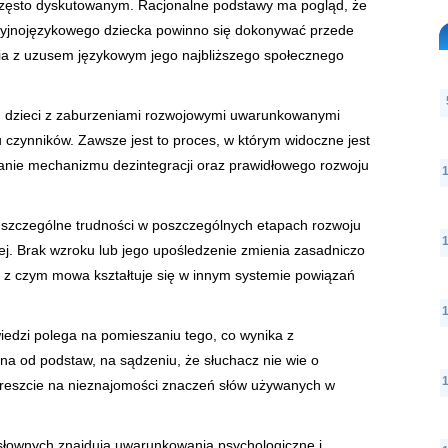
zęsto dyskutowanym. Racjonalne podstawy ma pogląd, że
yjnojęzykowego dziecka powinno się dokonywać przede
a z uzusem językowym jego najbliższego społecznego
 dzieci z zaburzeniami rozwojowymi uwarunkowanymi
 czynników. Zawsze jest to proces, w którym widoczne jest
nie mechanizmu dezintegracji oraz prawidłowego rozwoju
a szczególne trudności w poszczególnych etapach rozwoju
nej. Brak wzroku lub jego upośledzenie zmienia zasadniczo
u z czym mowa kształtuje się w innym systemie powiązań
iedzi polega na pomieszaniu tego, co wynika z
zna od podstaw, na sądzeniu, że słuchacz nie wie o
 wreszcie na nieznajomości znaczeń słów używanych w
słownych znajdują uwarunkowania psychologiczne i