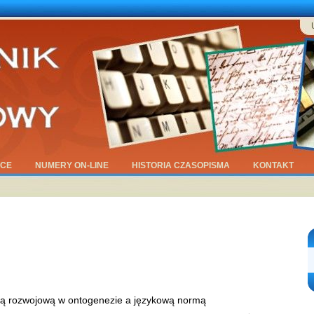
ĄCE
NUMERY ON-LINE
HISTORIA CZASOPISMA
KONTAKT
ą rozwojową w ontogenezie a językową normą