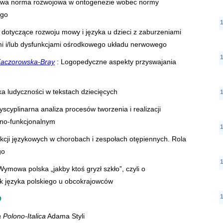
owa norma rozwojowa w ontogenezie wobec normy
ego
dotyczące rozwoju mowy i języka u dzieci z zaburzeniami
 i/lub dysfunkcjami ośrodkowego układu nerwowego
Kaczorowska-Bray
: Logopedyczne aspekty przyswajania
a ludyczności w tekstach dziecięcych
yscyplinarna analiza procesów tworzenia i realizacji
lno-funkcjonalnym
kcji językowych w chorobach i zespołach otępiennych. Rola
go
Wymowa polska „jakby ktoś gryzł szkło”, czyli o
sek języka polskiego u obcokrajowców
O
Polono-Italica
Adama Styli