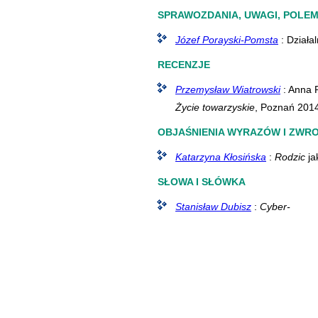
SPRAWOZDANIA, UWAGI, POLEM
Józef Porayski-Pomsta
: Działa
RECENZJE
Przemysław Wiatrowski
: Anna 
Życie towarzyskie
, Poznań 201
OBJAŚNIENIA WYRAZÓW I ZWR
Katarzyna Kłosińska
:
Rodzic
ja
SŁOWA I SŁÓWKA
Stanisław Dubisz
:
Cyber-