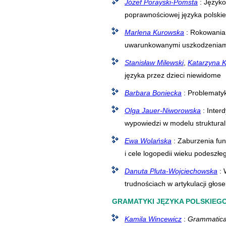
Józef Porayski-Pomsta
: Język
poprawnościowej języka polski
Marlena Kurowska
: Rokowania 
uwarunkowanymi uszkodzeniami
Stanisław Milewski
,
Katarzyna 
języka przez dzieci niewidome
Barbara Boniecka
: Problematyk
Olga Jauer-Niworowska
: Interd
wypowiedzi w modelu struktura
Ewa Wolańska
: Zaburzenia fun
i cele logopedii wieku podeszłe
Danuta Pluta-Wojciechowska
: 
trudnościach w artykulacji gło
GRAMATYKI JĘZYKA POLSKIEG
Kamila Wincewicz
:
Grammatica 