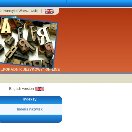
Uniwersytet Warszawski
„PORADNIK JĘZYKOWY” ON-LINE
English version
Indeksy
Indeks nazwisk