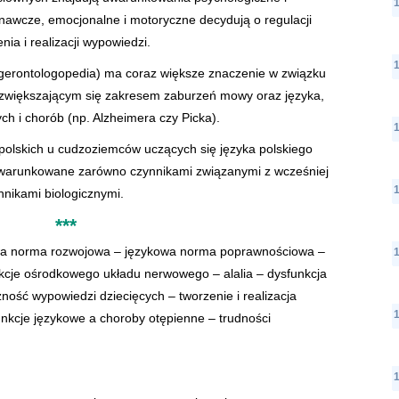
nawcze, emocjonalne i motoryczne decydują o regulacji
a i realizacji wypowiedzi.
gerontologopedia) ma coraz większe znaczenie w związku
i zwiększającym się zakresem zaburzeń mowy oraz języka,
h i chorób (np. Alzheimera czy Picka).
polskich u cudzoziemców uczących się języka polskiego
 warunkowane zarówno czynnikami związanymi z wcześniej
nnikami biologicznymi.
***
wa norma rozwojowa – językowa norma poprawnościowa –
kcje ośrodkowego układu nerwowego – alalia – dysfunkcja
ość wypowiedzi dziecięcych – tworzenie i realizacja
nkcje językowe a choroby otępienne – trudności