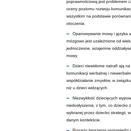
poprawnościową jest problemem c
oceny poziomu rozwoju komunikac
wszystkim na podstawie porównani
otoczenia.
Opanowywanie mowy i języka u
mózgowo jest uzależnione od wielu
jednoczesne, wzajemne oddziaływa
mowy.
Dzieci niewidome natrafi ają n
komunikacji werbalnej i niewerbal
współdziałanie zmysłów, w związk
niż u dzieci widzących.
Niezwykłość dziecięcych wypow
niedosłyszenia, z tym, co dziecko 
wybranej przez dziecko strategii,
danym kontekście.
Procesy tworzenia wypowiedzi 