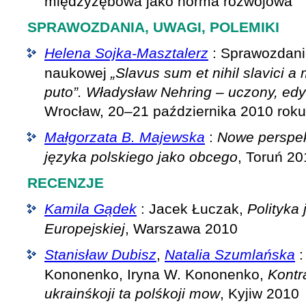
międzyzębowa jako norma rozwojowa
SPRAWOZDANIA, UWAGI, POLEMIKI
Helena Sojka-Masztalerz
: Sprawozdanie
naukowej
„Slavus sum et nihil slavici 
puto”. Władysław Nehring – uczony, edyt
Wrocław, 20–21 października 2010 roku
Małgorzata B. Majewska
:
Nowe perspe
języka polskiego jako obcego
, Toruń 20
RECENZJE
Kamila Gądek
: Jacek Łuczak,
Polityka 
Europejskiej
, Warszawa 2010
Stanisław Dubisz
,
Natalia Szumlańska
: 
Kononenko, Iryna W. Kononenko,
Kontr
ukrainśkoji ta polśkoji mow
, Kyjiw 2010