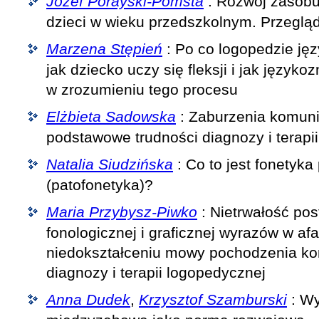
Józef Porayski-Pomsta
: Rozwój zasob
dzieci w wieku przedszkolnym. Przeglą
Marzena Stępień
: Po co logopedzie ję
jak dziecko uczy się fleksji i jak jęz
w zrozumieniu tego procesu
Elżbieta Sadowska
: Zaburzenia komuni
podstawowe trudności diagnozy i terapi
Natalia Siudzińska
: Co to jest fonetyka
(patofonetyka)?
Maria Przybysz-Piwko
: Nietrwałość pos
fonologicznej i graficznej wyrazów w af
niedokształceniu mowy pochodzenia ko
diagnozy i terapii logopedycznej
Anna Dudek
,
Krzysztof Szamburski
: W