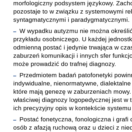
morfologiczny podsystem językowy. Zachod
pozostaje to w związku z systemowymi re
syntagmatycznymi i paradygmatycznymi.
W wypadku autyzmu nie można określi
przykładu osobniczego. U każdej jednost
odmienną postać i jedynie trwająca w cza
zaburzeń komunikacji i innych sfer funkc
może prowadzić do trafnej diagnozy.
Przedmiotem badań patofonetyki powin
indywidualne, nienormatywne, dialektalne
które mają genezę w zaburzeniach mowy
właściwej diagnozy logopedycznej jest w
ich precyzyjny opis w kontekście systemu
Postać fonetyczna, fonologiczna i graf
osób z afazją ruchową oraz u dzieci z nie