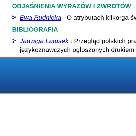
OBJAŚNIENIA WYRAZÓW I ZWROTÓW
Ewa Rudnicka
: O atrybutach kilkorga ś
BIBLIOGRAFIA
Jadwiga Latusek
: Przegląd polskich pr
językoznawczych ogłoszonych drukiem