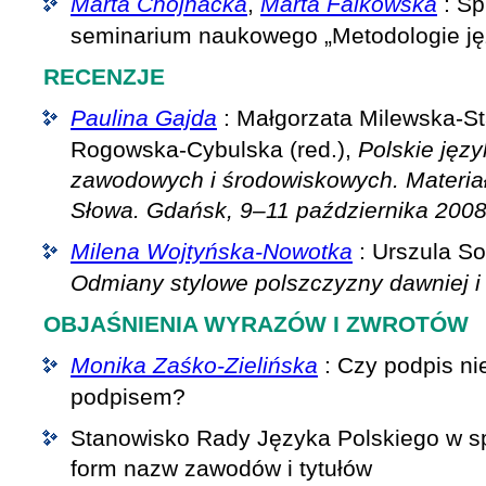
Marta Chojnacka
,
Marta Falkowska
: Sp
seminarium naukowego „Metodologie j
RECENZJE
Paulina Gajda
: Małgorzata Milewska-S
Rogowska-Cybulska (red.),
Polskie języ
zawodowych i środowiskowych. Materiał
Słowa. Gdańsk, 9–11 października 2008
Milena Wojtyńska-Nowotka
: Urszula So
Odmiany stylowe polszczyzny dawniej i 
OBJAŚNIENIA WYRAZÓW I ZWROTÓW
Monika Zaśko-Zielińska
: Czy podpis nie
podpisem?
Stanowisko Rady Języka Polskiego w s
form nazw zawodów i tytułów