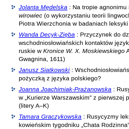
Jolanta Mędelska
: Na tropie agnonimu
wirowiec
(o wykorzystaniu teorii lingwoc
Piotra Wierzchonia w badaniach leksyk
Wanda Decyk-Zięba
: Przyczynek do dz
wschodniosłowiańskich kontaktów języ
ruskie w
Kronice W. X. Moskiewskiego
A
Gwagnina, 1611)
Janusz Siatkowski
: Wschodniosłowiań
pożyczką z języka polskiego?
Joanna Joachimiak-Prażanowska
: Rus
w „Kurierze Warszawskim” z pierwszej 
(litery A–K)
Tamara Graczykowska
: Rusycyzmy lek
kowieńskim tygodniku „Chata Rodzinna