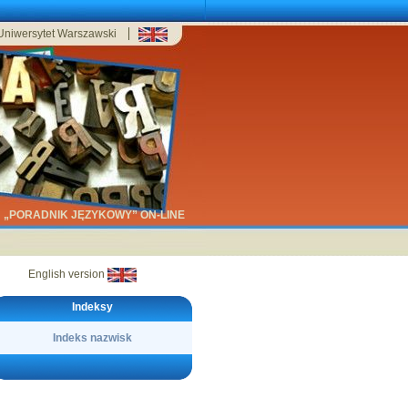
Uniwersytet Warszawski
„PORADNIK JĘZYKOWY” ON-LINE
English version
Indeksy
Indeks nazwisk