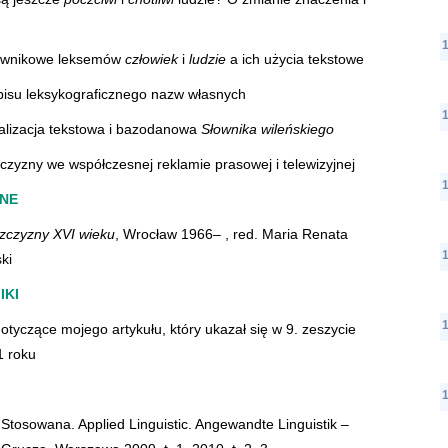
słownikowe leksemów
człowiek
i
ludzie
a ich użycia tekstowe
isu leksykograficznego nazw własnych
talizacja tekstowa i bazodanowa
Słownika wileńskiego
zyzny we współczesnej reklamie prasowej i telewizyjnej
SNE
szczyzny XVI wieku
, Wrocław 1966– , red. Maria Renata
ki
IKI
otyczące mojego artykułu, który ukazał się w 9. zeszycie
1 roku
 Stosowana. Applied Linguistic. Angewandte Linguistik –