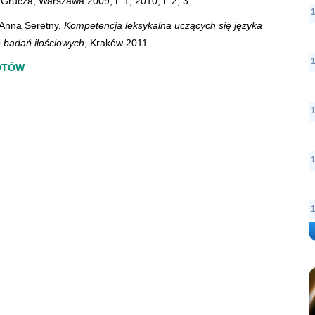
Grucza, Warszawa 2009, t. 1, 2010, t. 2, 3
 Anna Seretny,
Kompetencja leksykalna uczących się języka
e badań ilościowych
, Kraków 2011
OTÓW