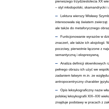
pierwszego trzydziestolecia XX wie
– styl młodopolski, skamandrycki 
Lektura wierszy Wisławy Szymb
interesowała się światem zwierząt. 
ale także do metaforycznego obrazu
Funkcjonowanie wyrazów w dziej
znaczeń, ale także ich aksjologii. 
poczciwy, pierwotnie łączone z naj
semantyczną i ekspresywną.
Analiza definicji słownikowych 
pełnego obrazu ich użyć we współcz
zadaniem łatwym m.in. ze względu
antropocentryczny charakter język
Opis leksykograficzny nazw wła
polskiej leksykografii XIX–XXI wie
znajduje podstawy w pracach z zak