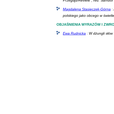
Przegląd/Review”, red. Sambor 
Magdalena Stasieczek-Górna
:
polskiego jako obcego w świetl
OBJAŚNIENIA WYRAZÓW I ZWR
Ewa Rudnicka
:
W dżungli słów