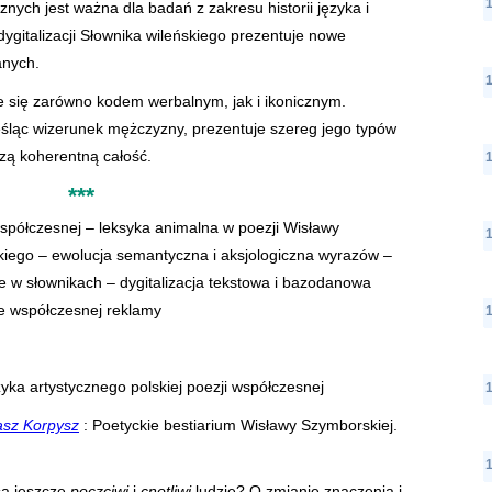
znych jest ważna dla badań z zakresu historii języka i
dygitalizacji Słownika wileńskiego prezentuje nowe
anych.
 się zarówno kodem werbalnym, jak i ikonicznym.
eśląc wizerunek mężczyzny, prezentuje szereg jego typów
rzą koherentną całość.
***
współczesnej – leksyka animalna w poezji Wisławy
skiego – ewolucja semantyczna i aksjologiczna wyrazów –
e w słownikach – dygitalizacja teks­towa i bazodanowa
we współczesnej reklamy
yka artystycznego polskiej poezji współczesnej
sz Korpysz
: Poetyckie bestiarium Wisławy Szymborskiej.
są jeszcze
poczciwi
i
cnotliwi
ludzie? O zmianie znaczenia i