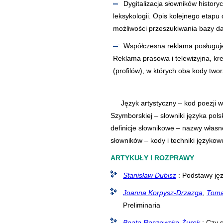
Dygitalizacja słowników historyc
leksykologii. Opis kolejnego etapu 
możliwości przeszukiwania bazy d
Współczesna reklama posługuje
Reklama prasowa i telewizyjna, kr
(profilów), w których oba kody two
Język artystyczny – kod poezji 
Szymborskiej – słowniki języka pol
definicje słownikowe – nazwy własn
słowników – kody i techniki języko
ARTYKUŁY I ROZPRAWY
Stanisław Dubisz
: Podstawy jęz
Joanna Korpysz-Drzazga
,
Toma
Preliminaria
Beata Raszewska-Żurek
: Czy 