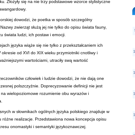
ku. Złożyły się na nie trzy podstawowe wzorce stylistyczne
i awangardowy.
orskiej dowodzi, że poetka w sposób szczególny
Nazwy zwierząt służą jej nie tylko do opisu świata fauny,
 świata ludzi, ich postaw i emocji.
ach języka wiąże się nie tylko z przekształcaniem ich
W okresie od XVI do XIX wieku przymiotniki cnotliwy i
ważniejszymi wartościami, utraciły swą wartość
rzeczowników człowiek i ludzie dowodzi, że nie dają one
esnej polszczyźnie. Doprecyzowanie definicji nie jest
 na wielopoziomowe rozumienie obu wyrazów i
a.
snych w słownikach ogólnych języka polskiego znajduje w
ku różne realizacje. Przedstawiona nowa koncepcja opisu
resu onomastyki i semantyki językoznawczej.