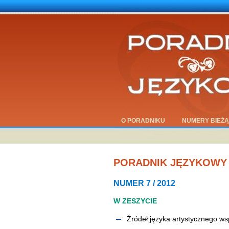
O PORADNIKU
NUMERY BIEŻ
PORADNIK JĘZYKOWY
NUMER 7 / 2012
W ZESZYCIE
Źródeł języka artystycznego wsp