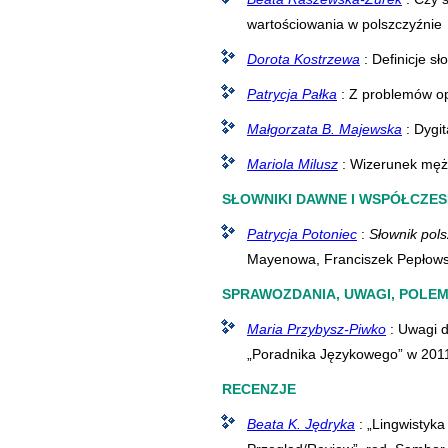
wartościowania w polszczyźnie
Dorota Kostrzewa
: Definicje 
Patrycja Pałka
: Z problemów op
Małgorzata B. Majewska
: Dygi
Mariola Milusz
: Wizerunek mężc
SŁOWNIKI DAWNE I WSPÓŁCZE
Patrycja Potoniec
:
Słownik pol
Mayenowa, Franciszek Pepłows
SPRAWOZDANIA, UWAGI, POLEM
Maria Przybysz-Piwko
: Uwagi d
„Poradnika Językowego” w 201
RECENZJE
Beata K. Jędryka
: „Lingwistyka