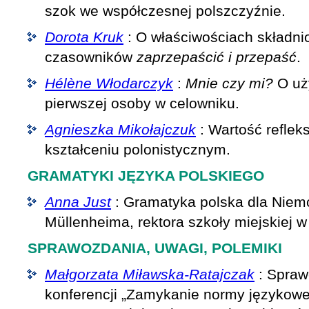
szok we współczesnej polszczyźnie.
Dorota Kruk
: O właściwościach składn
czasowników
zaprzepaścić i przepaść
.
Hélène Włodarczyk
:
Mnie czy mi?
O uż
pierwszej osoby w celowniku.
Agnieszka Mikołajczuk
: Wartość reflek
kształceniu polonistycznym.
GRAMATYKI JĘZYKA POLSKIEGO
Anna Just
: Gramatyka polska dla Niem
Müllenheima, rektora szkoły miejskiej w
SPRAWOZDANIA, UWAGI, POLEMIKI
Małgorzata Miławska-Ratajczak
: Spraw
konferencji „Zamykanie normy językowe