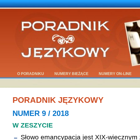
O PORADNIKU
NUMERY BIEŻĄCE
NUMERY ON-LINE
PORADNIK JĘZYKOWY
NUMER 9 / 2018
W ZESZYCIE
Słowo emancypacja jest XIX-wiecznym