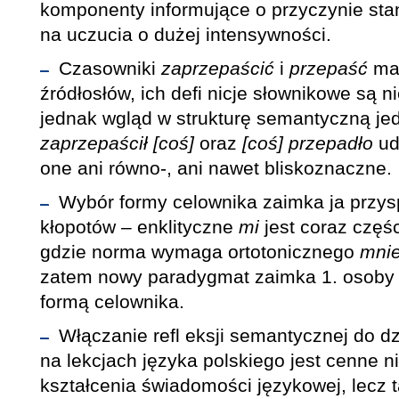
komponenty informujące o przyczynie sta
na uczucia o dużej intensywności.
Czasowniki
zaprzepaścić
i
przepaść
maj
źródłosłów, ich defi nicje słownikowe są n
jednak wgląd w strukturę semantyczną je
zaprzepaścił [coś]
oraz
[coś] przepadło
ud
one ani równo-, ani nawet bliskoznaczne.
Wybór formy celownika zaimka ja przys
kłopotów – enklityczne
mi
jest coraz częś
gdzie norma wymaga ortotonicznego
mni
zatem nowy paradygmat zaimka 1. osoby l.
formą celownika.
Włączanie refl eksji semantycznej do d
na lekcjach języka polskiego jest cenne n
kształcenia świadomości językowej, lecz 