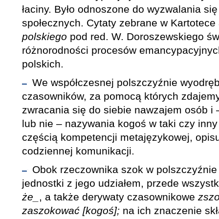
łaciny. Było odnoszone do wyzwalania się
społecznych. Cytaty zebrane w Kartotece
polskiego
pod red. W. Doroszewskiego św
różnorodności procesów emancypacyjnyc
polskich.
We współczesnej polszczyźnie wyodręb
czasowników, za pomocą których zdajem
zwracania się do siebie nawzajem osób i
lub nie – nazywania kogoś w taki czy inn
częścią kompetencji metajęzykowej, opisu
codziennej komunikacji.
Obok rzeczownika szok w polszczyźnie 
jednostki z jego udziałem, przede wszyst
że_
, a także derywaty czasownikowe
zszo
zaszokować [kogoś];
na ich znaczenie skł