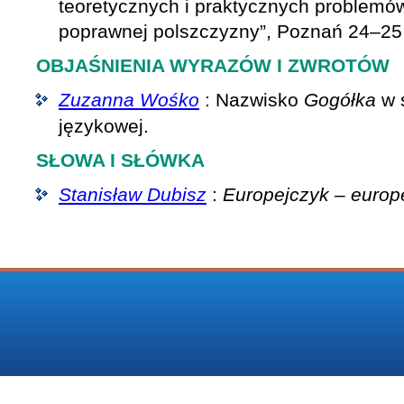
teoretycznych i praktycznych problem
poprawnej polszczyzny”, Poznań 24–25 
OBJAŚNIENIA WYRAZÓW I ZWROTÓW
Zuzanna Wośko
: Nazwisko
Gogółka
w ś
językowej.
SŁOWA I SŁÓWKA
Stanisław Dubisz
:
Europejczyk – europ