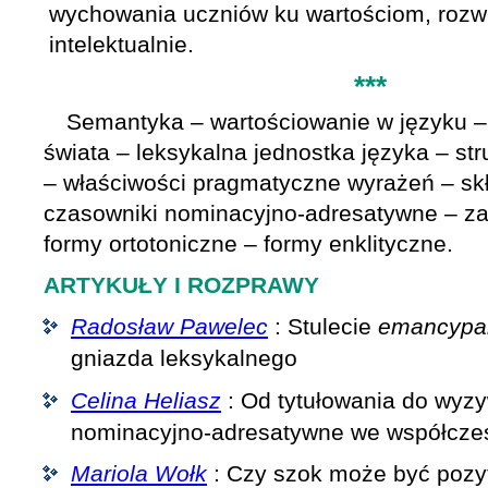
wychowania uczniów ku wartościom, rozwi
intelektualnie.
***
Semantyka – wartościowanie w języku –
świata – leksykalna jednostka języka – st
– właściwości pragmatyczne wyrażeń – skł
czasowniki nominacyjno-adresatywne – z
formy ortotoniczne – formy enklityczne.
ARTYKUŁY I ROZPRAWY
Radosław Pawelec
: Stulecie
emancypa
gniazda leksykalnego
Celina Heliasz
: Od tytułowania do wyz
nominacyjno-adresatywne we współczes
Mariola Wołk
: Czy szok może być pozy